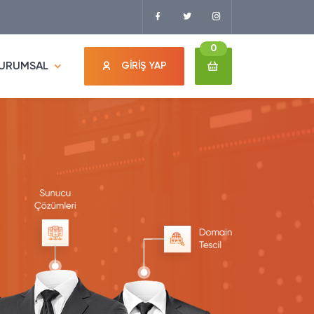
0
URUMSAL
GİRİŞ YAP