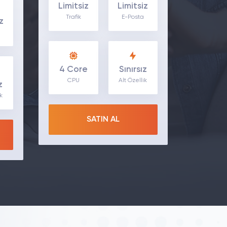
Limitsiz
Limitsiz
Trafik
E-Posta
z
4 Core
Sınırsız
CPU
Alt Özellik
z
ik
SATIN AL