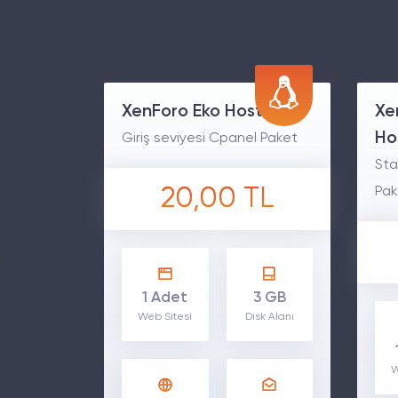
XenForo Eko Hosting
Xe
Ho
Giriş seviyesi Cpanel Paket
Sta
20,00 TL
Pak
1 Adet
3 GB
Web Sitesi
Disk Alanı
W