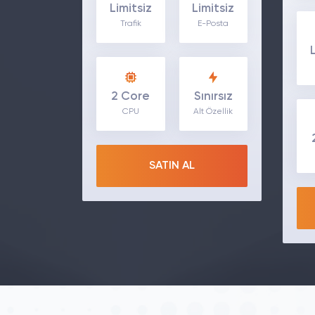
Limitsiz
Limitsiz
Trafik
E-Posta
2 Core
Sınırsız
CPU
Alt Özellik
SATIN AL