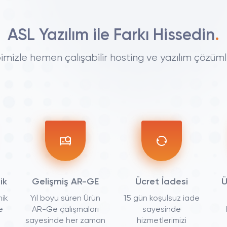
ASL Yazılım ile Farkı Hissedin
.
imizle hemen çalışabilir hosting ve yazılım çözümle
ik
Gelişmiş AR-GE
Ücret İadesi
Ü
mik
Yıl boyu süren Ürün
15 gün koşulsuz iade
e
AR-Ge çalışmaları
sayesinde
sayesinde her zaman
hizmetlerimizi