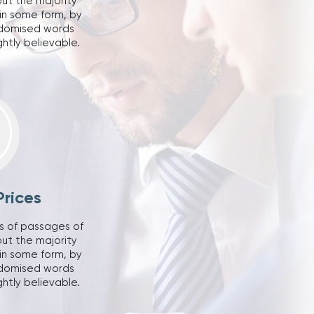
but the majority
 in some form, by
ndomised words
ghtly believable.
rices
s of passages of
but the majority
 in some form, by
ndomised words
ghtly believable.