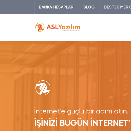
BANKA HESAPLARI
BLOG
DESTEK MERK
İnternet’e güçlü bir adım atın.
İŞİNİZİ BUGÜN İNTERNET’