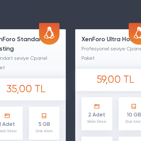
nForo Standart
XenForo Ultra Hosti
sting
Profesyonel seviye Cpan
ndart seviye Cpanel
Paket
et
59,00 TL
35,00 TL
2 Adet
10 GB
Web Sitesi
Disk Alan
1 Adet
5 GB
eb Sitesi
Disk Alanı