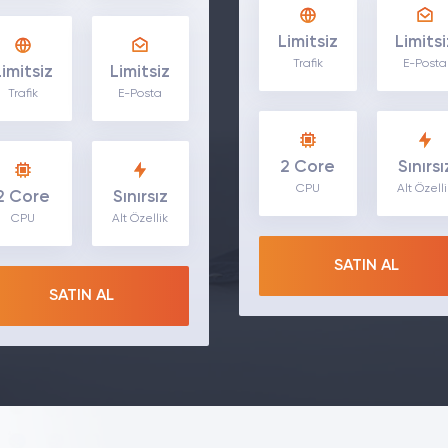
Limitsiz
Limitsi
Trafik
E-Posta
Limitsiz
Limitsiz
Trafik
E-Posta
2 Core
Sınırsı
CPU
Alt Özell
2 Core
Sınırsız
CPU
Alt Özellik
SATIN AL
SATIN AL