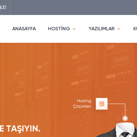
EZİ
ANASAYFA
HOSTİNG
YAZILIMLAR
K
E TAŞIYIN.