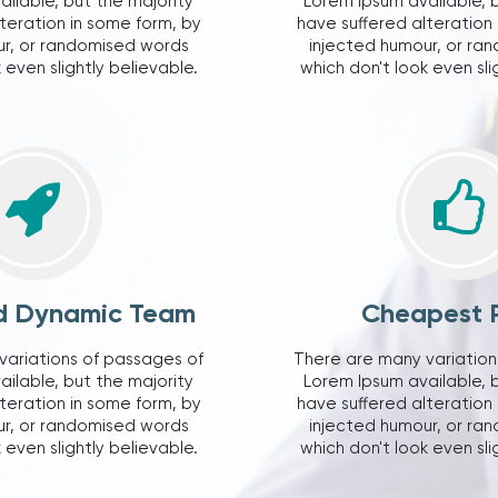
ilable, but the majority
Lorem Ipsum available, 
teration in some form, by
have suffered alteration
ur, or randomised words
injected humour, or ra
 even slightly believable.
which don't look even sli
d Dynamic Team
Cheapest P
variations of passages of
There are many variation
ilable, but the majority
Lorem Ipsum available, 
teration in some form, by
have suffered alteration
ur, or randomised words
injected humour, or ra
 even slightly believable.
which don't look even sli