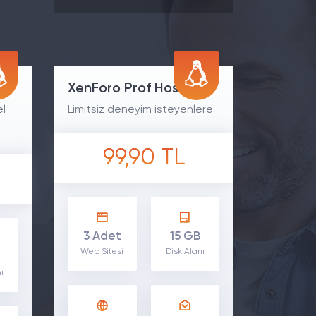
ng
XenForo Prof Hosting
el
Limitsiz deneyim isteyenlere
99,90 TL
3 Adet
15 GB
Web Sitesi
Disk Alanı
ı